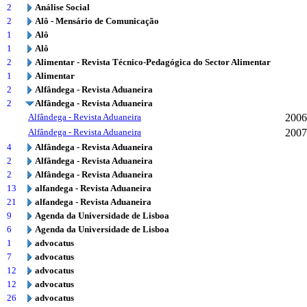
2
Análise Social
2
Alô - Mensário de Comunicação
1
Alô
1
Alô
2
Alimentar - Revista Técnico-Pedagógica do Sector Alimentar
1
Alimentar
2
Alfândega - Revista Aduaneira
2
Alfândega - Revista Aduaneira
Alfândega - Revista Aduaneira
2006
Alfândega - Revista Aduaneira
2007
4
Alfândega - Revista Aduaneira
2
Alfândega - Revista Aduaneira
2
Alfândega - Revista Aduaneira
13
alfandega - Revista Aduaneira
21
alfandega - Revista Aduaneira
9
Agenda da Universidade de Lisboa
6
Agenda da Universidade de Lisboa
1
advocatus
7
advocatus
12
advocatus
12
advocatus
26
advocatus