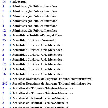
14
advocatus
4
Administração Pública inter.face
7
Administração Pública inter.face
6
Administração Pública inter.face
1
Administração Pública inter.face
4
Administração Pública inter.face
12
Administração Pública Inter.face
19
Actualidade Jurídica-Portugal Press
35
Actualidad Jurídica - Aranzadi
2
Actualidad Jurídica- Uría Menéndez
3
Actualidad Jurídica- Uría Menéndez
2
Actualidad Jurídica- Uría Menéndez
8
Actualidad Jurídica- Uría Menéndez
12
Actualidad Jurídica- Uría Menéndez
13
Actualidad Jurídica- Uría Menéndez
16
Actualidad Jurídica- Uría Menéndez
1
Acórdãos Doutrinais do Supremo Tribunal Administrativo
242
Acordãos Doutrinais do Supremo Tribunal Administrativo
5
Acórdãos dos Tribunais Técnico-Aduaneiros
2
Acórdãos dos Tribunais Técnico-Aduaneiros
1
Acórdãos do Tribunal Técnico Aduaneiro
3
Acórdãos do Tribunal Técnico Aduaneiro
2
Acórdãos do Tribunal Técnico Aduaneiro