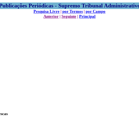
Publicações Periódicas - Supremo Tribunal Administrativ
Pesquisa Livre
|
por Termos
|
por Campo
Anterior
|
Seguinte
|
Principal
escas