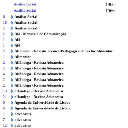
Análise Social
1966
Análise Social
1966
6
Análise Social
18
Análise Social
2
Análise Social
2
Alô - Mensário de Comunicação
1
Alô
1
Alô
2
Alimentar - Revista Técnico-Pedagógica do Sector Alimentar
1
Alimentar
2
Alfândega - Revista Aduaneira
2
Alfândega - Revista Aduaneira
4
Alfândega - Revista Aduaneira
2
Alfândega - Revista Aduaneira
2
Alfândega - Revista Aduaneira
13
alfandega - Revista Aduaneira
21
alfandega - Revista Aduaneira
9
Agenda da Universidade de Lisboa
6
Agenda da Universidade de Lisboa
1
advocatus
7
advocatus
12
advocatus