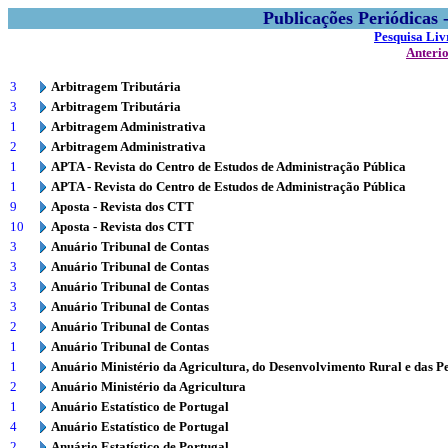
Publicações Periódicas
Pesquisa Liv
Anteri
3
Arbitragem Tributária
3
Arbitragem Tributária
1
Arbitragem Administrativa
2
Arbitragem Administrativa
1
APTA - Revista do Centro de Estudos de Administração Pública
1
APTA - Revista do Centro de Estudos de Administração Pública
9
Aposta - Revista dos CTT
10
Aposta - Revista dos CTT
3
Anuário Tribunal de Contas
3
Anuário Tribunal de Contas
3
Anuário Tribunal de Contas
3
Anuário Tribunal de Contas
2
Anuário Tribunal de Contas
1
Anuário Tribunal de Contas
1
Anuário Ministério da Agricultura, do Desenvolvimento Rural e das P
2
Anuário Ministério da Agricultura
1
Anuário Estatístico de Portugal
4
Anuário Estatístico de Portugal
2
Anuário Estatístico de Portugal