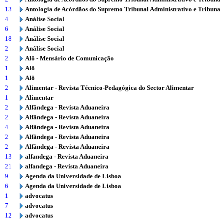
13
Antologia de Acórdãos do Supremo Tribunal Administrativo e Tribuna
4
Análise Social
6
Análise Social
18
Análise Social
2
Análise Social
2
Alô - Mensário de Comunicação
1
Alô
1
Alô
2
Alimentar - Revista Técnico-Pedagógica do Sector Alimentar
1
Alimentar
2
Alfândega - Revista Aduaneira
2
Alfândega - Revista Aduaneira
4
Alfândega - Revista Aduaneira
2
Alfândega - Revista Aduaneira
2
Alfândega - Revista Aduaneira
13
alfandega - Revista Aduaneira
21
alfandega - Revista Aduaneira
9
Agenda da Universidade de Lisboa
6
Agenda da Universidade de Lisboa
1
advocatus
7
advocatus
12
advocatus