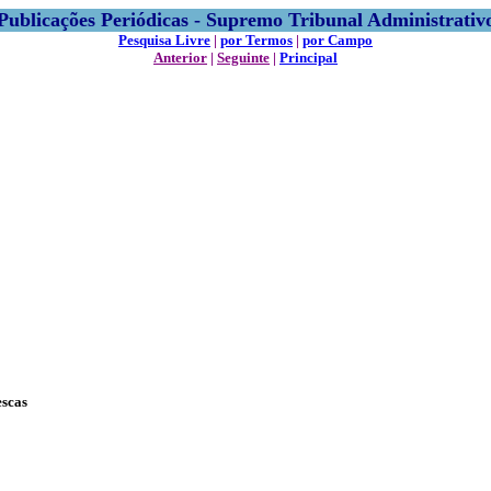
Publicações Periódicas - Supremo Tribunal Administrativ
Pesquisa Livre
|
por Termos
|
por Campo
Anterior
|
Seguinte
|
Principal
escas