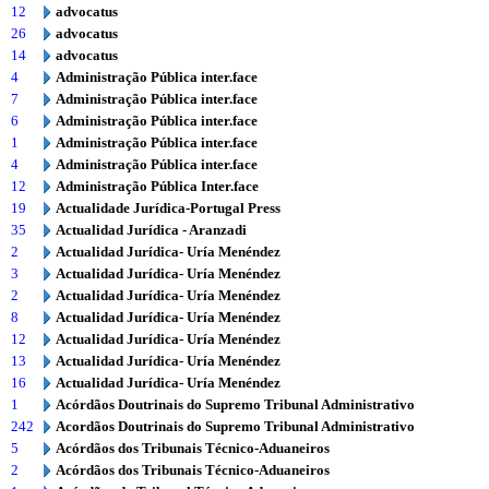
12
advocatus
26
advocatus
14
advocatus
4
Administração Pública inter.face
7
Administração Pública inter.face
6
Administração Pública inter.face
1
Administração Pública inter.face
4
Administração Pública inter.face
12
Administração Pública Inter.face
19
Actualidade Jurídica-Portugal Press
35
Actualidad Jurídica - Aranzadi
2
Actualidad Jurídica- Uría Menéndez
3
Actualidad Jurídica- Uría Menéndez
2
Actualidad Jurídica- Uría Menéndez
8
Actualidad Jurídica- Uría Menéndez
12
Actualidad Jurídica- Uría Menéndez
13
Actualidad Jurídica- Uría Menéndez
16
Actualidad Jurídica- Uría Menéndez
1
Acórdãos Doutrinais do Supremo Tribunal Administrativo
242
Acordãos Doutrinais do Supremo Tribunal Administrativo
5
Acórdãos dos Tribunais Técnico-Aduaneiros
2
Acórdãos dos Tribunais Técnico-Aduaneiros