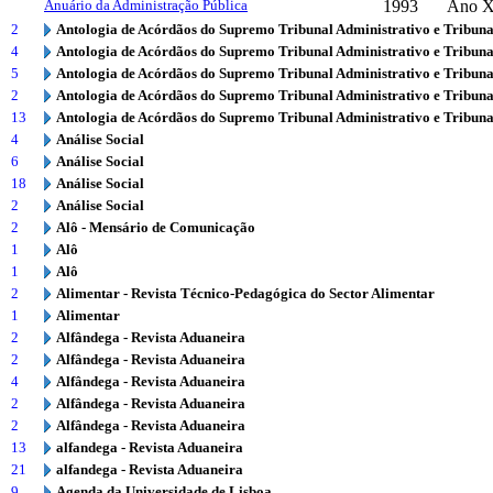
Anuário da Administração Pública
1993
Ano X
2
Antologia de Acórdãos do Supremo Tribunal Administrativo e Tribuna
4
Antologia de Acórdãos do Supremo Tribunal Administrativo e Tribuna
5
Antologia de Acórdãos do Supremo Tribunal Administrativo e Tribuna
2
Antologia de Acórdãos do Supremo Tribunal Administrativo e Tribuna
13
Antologia de Acórdãos do Supremo Tribunal Administrativo e Tribuna
4
Análise Social
6
Análise Social
18
Análise Social
2
Análise Social
2
Alô - Mensário de Comunicação
1
Alô
1
Alô
2
Alimentar - Revista Técnico-Pedagógica do Sector Alimentar
1
Alimentar
2
Alfândega - Revista Aduaneira
2
Alfândega - Revista Aduaneira
4
Alfândega - Revista Aduaneira
2
Alfândega - Revista Aduaneira
2
Alfândega - Revista Aduaneira
13
alfandega - Revista Aduaneira
21
alfandega - Revista Aduaneira
9
Agenda da Universidade de Lisboa