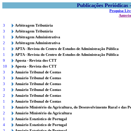
Publicações Periódicas
Pesquisa Liv
Anteri
3
Arbitragem Tributária
3
Arbitragem Tributária
1
Arbitragem Administrativa
2
Arbitragem Administrativa
1
APTA - Revista do Centro de Estudos de Administração Pública
1
APTA - Revista do Centro de Estudos de Administração Pública
9
Aposta - Revista dos CTT
10
Aposta - Revista dos CTT
3
Anuário Tribunal de Contas
3
Anuário Tribunal de Contas
3
Anuário Tribunal de Contas
3
Anuário Tribunal de Contas
2
Anuário Tribunal de Contas
1
Anuário Tribunal de Contas
1
Anuário Ministério da Agricultura, do Desenvolvimento Rural e das P
2
Anuário Ministério da Agricultura
1
Anuário Estatístico de Portugal
4
Anuário Estatístico de Portugal
2
Anuário Estatístico de Portugal