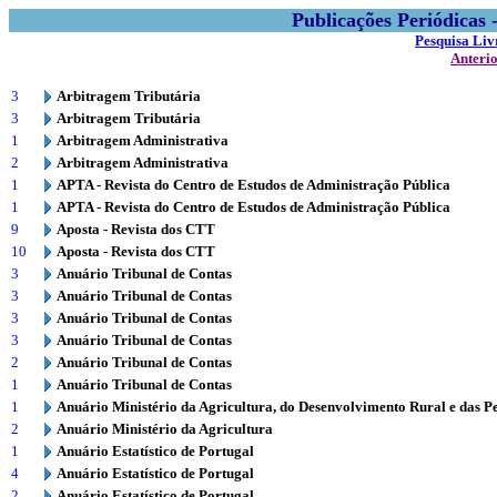
Publicações Periódicas
Pesquisa Liv
Anteri
3
Arbitragem Tributária
3
Arbitragem Tributária
1
Arbitragem Administrativa
2
Arbitragem Administrativa
1
APTA - Revista do Centro de Estudos de Administração Pública
1
APTA - Revista do Centro de Estudos de Administração Pública
9
Aposta - Revista dos CTT
10
Aposta - Revista dos CTT
3
Anuário Tribunal de Contas
3
Anuário Tribunal de Contas
3
Anuário Tribunal de Contas
3
Anuário Tribunal de Contas
2
Anuário Tribunal de Contas
1
Anuário Tribunal de Contas
1
Anuário Ministério da Agricultura, do Desenvolvimento Rural e das P
2
Anuário Ministério da Agricultura
1
Anuário Estatístico de Portugal
4
Anuário Estatístico de Portugal
2
Anuário Estatístico de Portugal