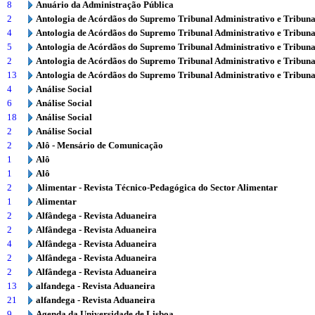
8
Anuário da Administração Pública
2
Antologia de Acórdãos do Supremo Tribunal Administrativo e Tribuna
4
Antologia de Acórdãos do Supremo Tribunal Administrativo e Tribuna
5
Antologia de Acórdãos do Supremo Tribunal Administrativo e Tribuna
2
Antologia de Acórdãos do Supremo Tribunal Administrativo e Tribuna
13
Antologia de Acórdãos do Supremo Tribunal Administrativo e Tribuna
4
Análise Social
6
Análise Social
18
Análise Social
2
Análise Social
2
Alô - Mensário de Comunicação
1
Alô
1
Alô
2
Alimentar - Revista Técnico-Pedagógica do Sector Alimentar
1
Alimentar
2
Alfândega - Revista Aduaneira
2
Alfândega - Revista Aduaneira
4
Alfândega - Revista Aduaneira
2
Alfândega - Revista Aduaneira
2
Alfândega - Revista Aduaneira
13
alfandega - Revista Aduaneira
21
alfandega - Revista Aduaneira
9
Agenda da Universidade de Lisboa