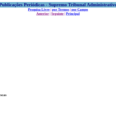
Publicações Periódicas - Supremo Tribunal Administrativ
Pesquisa Livre
|
por Termos
|
por Campo
Anterior
|
Seguinte
|
Principal
escas