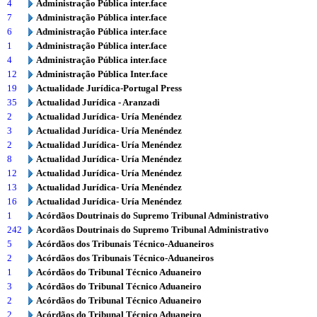
4
Administração Pública inter.face
7
Administração Pública inter.face
6
Administração Pública inter.face
1
Administração Pública inter.face
4
Administração Pública inter.face
12
Administração Pública Inter.face
19
Actualidade Jurídica-Portugal Press
35
Actualidad Jurídica - Aranzadi
2
Actualidad Jurídica- Uría Menéndez
3
Actualidad Jurídica- Uría Menéndez
2
Actualidad Jurídica- Uría Menéndez
8
Actualidad Jurídica- Uría Menéndez
12
Actualidad Jurídica- Uría Menéndez
13
Actualidad Jurídica- Uría Menéndez
16
Actualidad Jurídica- Uría Menéndez
1
Acórdãos Doutrinais do Supremo Tribunal Administrativo
242
Acordãos Doutrinais do Supremo Tribunal Administrativo
5
Acórdãos dos Tribunais Técnico-Aduaneiros
2
Acórdãos dos Tribunais Técnico-Aduaneiros
1
Acórdãos do Tribunal Técnico Aduaneiro
3
Acórdãos do Tribunal Técnico Aduaneiro
2
Acórdãos do Tribunal Técnico Aduaneiro
2
Acórdãos do Tribunal Técnico Aduaneiro