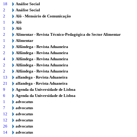
18
Análise Social
2
Análise Social
2
Alô - Mensário de Comunicação
1
Alô
1
Alô
2
Alimentar - Revista Técnico-Pedagógica do Sector Alimentar
1
Alimentar
2
Alfândega - Revista Aduaneira
2
Alfândega - Revista Aduaneira
4
Alfândega - Revista Aduaneira
2
Alfândega - Revista Aduaneira
2
Alfândega - Revista Aduaneira
13
alfandega - Revista Aduaneira
21
alfandega - Revista Aduaneira
9
Agenda da Universidade de Lisboa
6
Agenda da Universidade de Lisboa
1
advocatus
7
advocatus
12
advocatus
12
advocatus
26
advocatus
14
advocatus