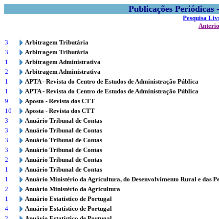
Publicações Periódicas
Pesquisa Liv
Anteri
3
Arbitragem Tributária
3
Arbitragem Tributária
1
Arbitragem Administrativa
2
Arbitragem Administrativa
1
APTA - Revista do Centro de Estudos de Administração Pública
1
APTA - Revista do Centro de Estudos de Administração Pública
9
Aposta - Revista dos CTT
10
Aposta - Revista dos CTT
3
Anuário Tribunal de Contas
3
Anuário Tribunal de Contas
3
Anuário Tribunal de Contas
3
Anuário Tribunal de Contas
2
Anuário Tribunal de Contas
1
Anuário Tribunal de Contas
1
Anuário Ministério da Agricultura, do Desenvolvimento Rural e das P
2
Anuário Ministério da Agricultura
1
Anuário Estatístico de Portugal
4
Anuário Estatístico de Portugal
2
Anuário Estatístico de Portugal