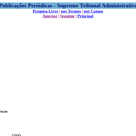
Publicações Periódicas - Supremo Tribunal Administrativ
Pesquisa Livre
|
por Termos
|
por Campo
Anterior
|
Seguinte
|
Principal
escas
1999