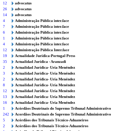
12
advocatus
26
advocatus
14
advocatus
4
Administração Pública inter.face
7
Administração Pública inter.face
6
Administração Pública inter.face
1
Administração Pública inter.face
4
Administração Pública inter.face
12
Administração Pública Inter.face
19
Actualidade Jurídica-Portugal Press
35
Actualidad Jurídica - Aranzadi
2
Actualidad Jurídica- Uría Menéndez
3
Actualidad Jurídica- Uría Menéndez
2
Actualidad Jurídica- Uría Menéndez
8
Actualidad Jurídica- Uría Menéndez
12
Actualidad Jurídica- Uría Menéndez
13
Actualidad Jurídica- Uría Menéndez
16
Actualidad Jurídica- Uría Menéndez
1
Acórdãos Doutrinais do Supremo Tribunal Administrativo
242
Acordãos Doutrinais do Supremo Tribunal Administrativo
5
Acórdãos dos Tribunais Técnico-Aduaneiros
2
Acórdãos dos Tribunais Técnico-Aduaneiros