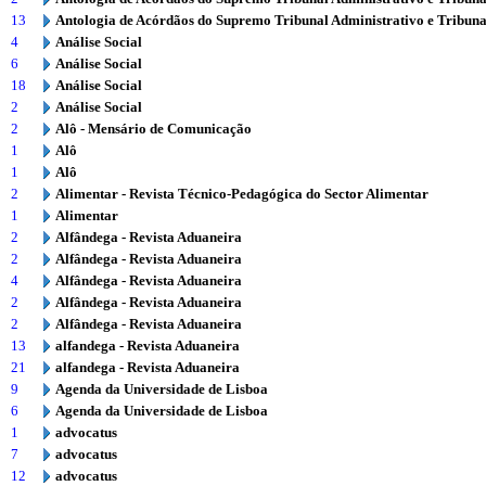
13
Antologia de Acórdãos do Supremo Tribunal Administrativo e Tribuna
4
Análise Social
6
Análise Social
18
Análise Social
2
Análise Social
2
Alô - Mensário de Comunicação
1
Alô
1
Alô
2
Alimentar - Revista Técnico-Pedagógica do Sector Alimentar
1
Alimentar
2
Alfândega - Revista Aduaneira
2
Alfândega - Revista Aduaneira
4
Alfândega - Revista Aduaneira
2
Alfândega - Revista Aduaneira
2
Alfândega - Revista Aduaneira
13
alfandega - Revista Aduaneira
21
alfandega - Revista Aduaneira
9
Agenda da Universidade de Lisboa
6
Agenda da Universidade de Lisboa
1
advocatus
7
advocatus
12
advocatus