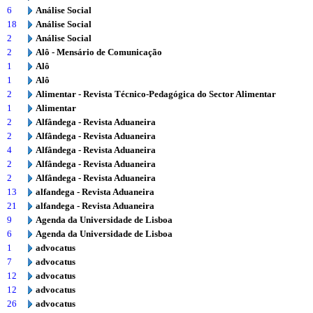
6
Análise Social
18
Análise Social
2
Análise Social
2
Alô - Mensário de Comunicação
1
Alô
1
Alô
2
Alimentar - Revista Técnico-Pedagógica do Sector Alimentar
1
Alimentar
2
Alfândega - Revista Aduaneira
2
Alfândega - Revista Aduaneira
4
Alfândega - Revista Aduaneira
2
Alfândega - Revista Aduaneira
2
Alfândega - Revista Aduaneira
13
alfandega - Revista Aduaneira
21
alfandega - Revista Aduaneira
9
Agenda da Universidade de Lisboa
6
Agenda da Universidade de Lisboa
1
advocatus
7
advocatus
12
advocatus
12
advocatus
26
advocatus