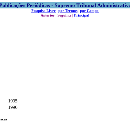
Publicações Periódicas - Supremo Tribunal Administrativ
Pesquisa Livre
|
por Termos
|
por Campo
Anterior
|
Seguinte
|
Principal
1995
1996
escas