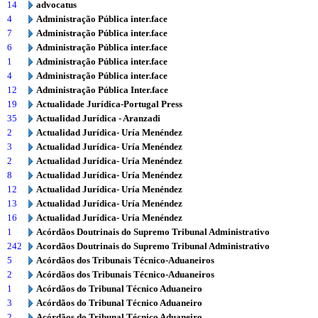
14
advocatus
4
Administração Pública inter.face
7
Administração Pública inter.face
6
Administração Pública inter.face
1
Administração Pública inter.face
4
Administração Pública inter.face
12
Administração Pública Inter.face
19
Actualidade Jurídica-Portugal Press
35
Actualidad Jurídica - Aranzadi
2
Actualidad Jurídica- Uría Menéndez
3
Actualidad Jurídica- Uría Menéndez
2
Actualidad Jurídica- Uría Menéndez
8
Actualidad Jurídica- Uría Menéndez
12
Actualidad Jurídica- Uría Menéndez
13
Actualidad Jurídica- Uría Menéndez
16
Actualidad Jurídica- Uría Menéndez
1
Acórdãos Doutrinais do Supremo Tribunal Administrativo
242
Acordãos Doutrinais do Supremo Tribunal Administrativo
5
Acórdãos dos Tribunais Técnico-Aduaneiros
2
Acórdãos dos Tribunais Técnico-Aduaneiros
1
Acórdãos do Tribunal Técnico Aduaneiro
3
Acórdãos do Tribunal Técnico Aduaneiro
2
Acórdãos do Tribunal Técnico Aduaneiro