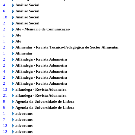
4
Análise Social
6
Análise Social
18
Análise Social
2
Análise Social
2
Alô - Mensário de Comunicação
1
Alô
1
Alô
2
Alimentar - Revista Técnico-Pedagógica do Sector Alimentar
1
Alimentar
2
Alfândega - Revista Aduaneira
2
Alfândega - Revista Aduaneira
4
Alfândega - Revista Aduaneira
2
Alfândega - Revista Aduaneira
2
Alfândega - Revista Aduaneira
13
alfandega - Revista Aduaneira
21
alfandega - Revista Aduaneira
9
Agenda da Universidade de Lisboa
6
Agenda da Universidade de Lisboa
1
advocatus
7
advocatus
12
advocatus
12
advocatus