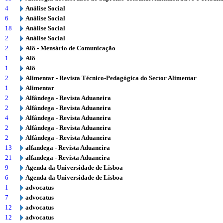
4
Análise Social
6
Análise Social
18
Análise Social
2
Análise Social
2
Alô - Mensário de Comunicação
1
Alô
1
Alô
2
Alimentar - Revista Técnico-Pedagógica do Sector Alimentar
1
Alimentar
2
Alfândega - Revista Aduaneira
2
Alfândega - Revista Aduaneira
4
Alfândega - Revista Aduaneira
2
Alfândega - Revista Aduaneira
2
Alfândega - Revista Aduaneira
13
alfandega - Revista Aduaneira
21
alfandega - Revista Aduaneira
9
Agenda da Universidade de Lisboa
6
Agenda da Universidade de Lisboa
1
advocatus
7
advocatus
12
advocatus
12
advocatus