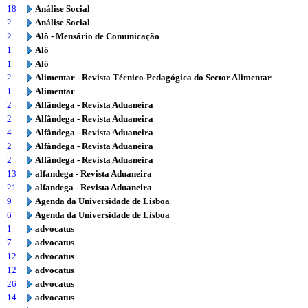
18
Análise Social
2
Análise Social
2
Alô - Mensário de Comunicação
1
Alô
1
Alô
2
Alimentar - Revista Técnico-Pedagógica do Sector Alimentar
1
Alimentar
2
Alfândega - Revista Aduaneira
2
Alfândega - Revista Aduaneira
4
Alfândega - Revista Aduaneira
2
Alfândega - Revista Aduaneira
2
Alfândega - Revista Aduaneira
13
alfandega - Revista Aduaneira
21
alfandega - Revista Aduaneira
9
Agenda da Universidade de Lisboa
6
Agenda da Universidade de Lisboa
1
advocatus
7
advocatus
12
advocatus
12
advocatus
26
advocatus
14
advocatus