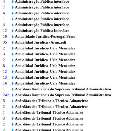
4
Administração Pública inter.face
7
Administração Pública inter.face
6
Administração Pública inter.face
1
Administração Pública inter.face
4
Administração Pública inter.face
12
Administração Pública Inter.face
19
Actualidade Jurídica-Portugal Press
35
Actualidad Jurídica - Aranzadi
2
Actualidad Jurídica- Uría Menéndez
3
Actualidad Jurídica- Uría Menéndez
2
Actualidad Jurídica- Uría Menéndez
8
Actualidad Jurídica- Uría Menéndez
12
Actualidad Jurídica- Uría Menéndez
13
Actualidad Jurídica- Uría Menéndez
16
Actualidad Jurídica- Uría Menéndez
1
Acórdãos Doutrinais do Supremo Tribunal Administrativo
242
Acordãos Doutrinais do Supremo Tribunal Administrativo
5
Acórdãos dos Tribunais Técnico-Aduaneiros
2
Acórdãos dos Tribunais Técnico-Aduaneiros
1
Acórdãos do Tribunal Técnico Aduaneiro
3
Acórdãos do Tribunal Técnico Aduaneiro
2
Acórdãos do Tribunal Técnico Aduaneiro
2
Acórdãos do Tribunal Técnico Aduaneiro