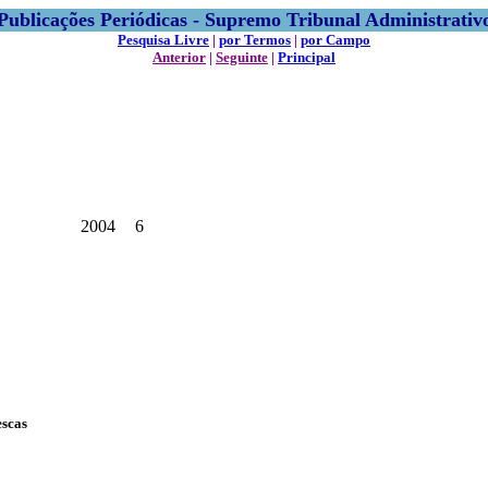
Publicações Periódicas - Supremo Tribunal Administrativ
Pesquisa Livre
|
por Termos
|
por Campo
Anterior
|
Seguinte
|
Principal
2004
6
escas