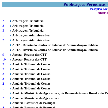
Publicações Periódicas
Pesquisa Liv
Anteri
2
Arbitragem Tributária
3
Arbitragem Tributária
3
Arbitragem Tributária
1
Arbitragem Administrativa
2
Arbitragem Administrativa
1
APTA - Revista do Centro de Estudos de Administração Pública
1
APTA - Revista do Centro de Estudos de Administração Pública
9
Aposta - Revista dos CTT
10
Aposta - Revista dos CTT
3
Anuário Tribunal de Contas
3
Anuário Tribunal de Contas
3
Anuário Tribunal de Contas
3
Anuário Tribunal de Contas
2
Anuário Tribunal de Contas
1
Anuário Tribunal de Contas
1
Anuário Ministério da Agricultura, do Desenvolvimento Rural e das P
2
Anuário Ministério da Agricultura
1
Anuário Estatístico de Portugal
4
Anuário Estatístico de Portugal