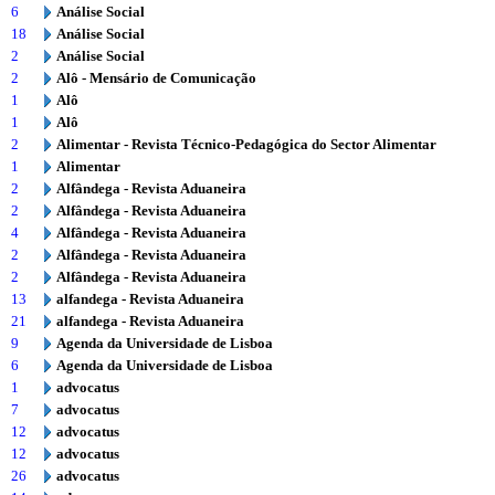
6
Análise Social
18
Análise Social
2
Análise Social
2
Alô - Mensário de Comunicação
1
Alô
1
Alô
2
Alimentar - Revista Técnico-Pedagógica do Sector Alimentar
1
Alimentar
2
Alfândega - Revista Aduaneira
2
Alfândega - Revista Aduaneira
4
Alfândega - Revista Aduaneira
2
Alfândega - Revista Aduaneira
2
Alfândega - Revista Aduaneira
13
alfandega - Revista Aduaneira
21
alfandega - Revista Aduaneira
9
Agenda da Universidade de Lisboa
6
Agenda da Universidade de Lisboa
1
advocatus
7
advocatus
12
advocatus
12
advocatus
26
advocatus