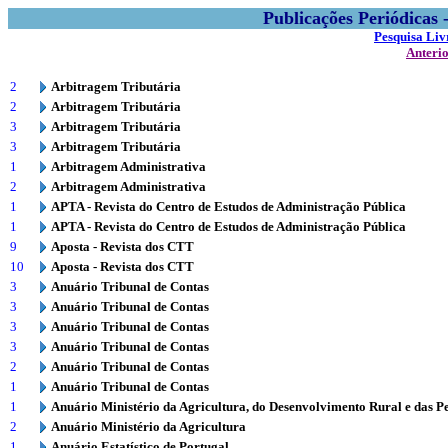
Publicações Periódicas
Pesquisa Liv
Anteri
2
Arbitragem Tributária
2
Arbitragem Tributária
3
Arbitragem Tributária
3
Arbitragem Tributária
1
Arbitragem Administrativa
2
Arbitragem Administrativa
1
APTA - Revista do Centro de Estudos de Administração Pública
1
APTA - Revista do Centro de Estudos de Administração Pública
9
Aposta - Revista dos CTT
10
Aposta - Revista dos CTT
3
Anuário Tribunal de Contas
3
Anuário Tribunal de Contas
3
Anuário Tribunal de Contas
3
Anuário Tribunal de Contas
2
Anuário Tribunal de Contas
1
Anuário Tribunal de Contas
1
Anuário Ministério da Agricultura, do Desenvolvimento Rural e das P
2
Anuário Ministério da Agricultura
1
Anuário Estatístico de Portugal