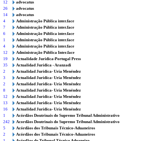
12
advocatus
26
advocatus
14
advocatus
4
Administração Pública inter.face
7
Administração Pública inter.face
6
Administração Pública inter.face
1
Administração Pública inter.face
4
Administração Pública inter.face
12
Administração Pública Inter.face
19
Actualidade Jurídica-Portugal Press
35
Actualidad Jurídica - Aranzadi
2
Actualidad Jurídica- Uría Menéndez
3
Actualidad Jurídica- Uría Menéndez
2
Actualidad Jurídica- Uría Menéndez
8
Actualidad Jurídica- Uría Menéndez
12
Actualidad Jurídica- Uría Menéndez
13
Actualidad Jurídica- Uría Menéndez
16
Actualidad Jurídica- Uría Menéndez
1
Acórdãos Doutrinais do Supremo Tribunal Administrativo
242
Acordãos Doutrinais do Supremo Tribunal Administrativo
5
Acórdãos dos Tribunais Técnico-Aduaneiros
2
Acórdãos dos Tribunais Técnico-Aduaneiros
1
Acórdãos do Tribunal Técnico Aduaneiro