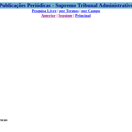
Publicações Periódicas - Supremo Tribunal Administrativ
Pesquisa Livre
|
por Termos
|
por Campo
Anterior
|
Seguinte
|
Principal
escas