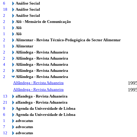
6
Análise Social
18
Análise Social
2
Análise Social
2
Alô - Mensário de Comunicação
1
Alô
1
Alô
2
Alimentar - Revista Técnico-Pedagógica do Sector Alimentar
1
Alimentar
2
Alfândega - Revista Aduaneira
2
Alfândega - Revista Aduaneira
4
Alfândega - Revista Aduaneira
2
Alfândega - Revista Aduaneira
2
Alfândega - Revista Aduaneira
Alfândega - Revista Aduaneira
199
Alfândega - Revista Aduaneira
199
13
alfandega - Revista Aduaneira
21
alfandega - Revista Aduaneira
9
Agenda da Universidade de Lisboa
6
Agenda da Universidade de Lisboa
1
advocatus
7
advocatus
12
advocatus