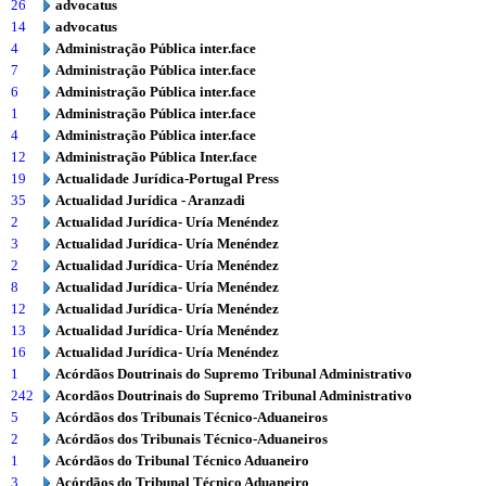
26
advocatus
14
advocatus
4
Administração Pública inter.face
7
Administração Pública inter.face
6
Administração Pública inter.face
1
Administração Pública inter.face
4
Administração Pública inter.face
12
Administração Pública Inter.face
19
Actualidade Jurídica-Portugal Press
35
Actualidad Jurídica - Aranzadi
2
Actualidad Jurídica- Uría Menéndez
3
Actualidad Jurídica- Uría Menéndez
2
Actualidad Jurídica- Uría Menéndez
8
Actualidad Jurídica- Uría Menéndez
12
Actualidad Jurídica- Uría Menéndez
13
Actualidad Jurídica- Uría Menéndez
16
Actualidad Jurídica- Uría Menéndez
1
Acórdãos Doutrinais do Supremo Tribunal Administrativo
242
Acordãos Doutrinais do Supremo Tribunal Administrativo
5
Acórdãos dos Tribunais Técnico-Aduaneiros
2
Acórdãos dos Tribunais Técnico-Aduaneiros
1
Acórdãos do Tribunal Técnico Aduaneiro
3
Acórdãos do Tribunal Técnico Aduaneiro