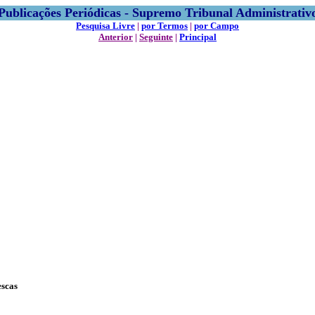
Publicações Periódicas - Supremo Tribunal Administrativ
Pesquisa Livre
|
por Termos
|
por Campo
Anterior
|
Seguinte
|
Principal
escas