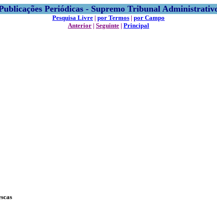
Publicações Periódicas - Supremo Tribunal Administrativ
Pesquisa Livre
|
por Termos
|
por Campo
Anterior
|
Seguinte
|
Principal
escas