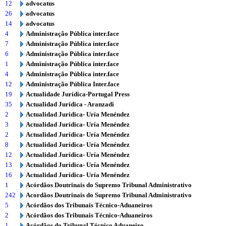
12
advocatus
26
advocatus
14
advocatus
4
Administração Pública inter.face
7
Administração Pública inter.face
6
Administração Pública inter.face
1
Administração Pública inter.face
4
Administração Pública inter.face
12
Administração Pública Inter.face
19
Actualidade Jurídica-Portugal Press
35
Actualidad Jurídica - Aranzadi
2
Actualidad Jurídica- Uría Menéndez
3
Actualidad Jurídica- Uría Menéndez
2
Actualidad Jurídica- Uría Menéndez
8
Actualidad Jurídica- Uría Menéndez
12
Actualidad Jurídica- Uría Menéndez
13
Actualidad Jurídica- Uría Menéndez
16
Actualidad Jurídica- Uría Menéndez
1
Acórdãos Doutrinais do Supremo Tribunal Administrativo
242
Acordãos Doutrinais do Supremo Tribunal Administrativo
5
Acórdãos dos Tribunais Técnico-Aduaneiros
2
Acórdãos dos Tribunais Técnico-Aduaneiros
1
Acórdãos do Tribunal Técnico Aduaneiro