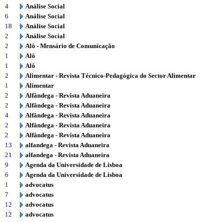
4
Análise Social
6
Análise Social
18
Análise Social
2
Análise Social
2
Alô - Mensário de Comunicação
1
Alô
1
Alô
2
Alimentar - Revista Técnico-Pedagógica do Sector Alimentar
1
Alimentar
2
Alfândega - Revista Aduaneira
2
Alfândega - Revista Aduaneira
4
Alfândega - Revista Aduaneira
2
Alfândega - Revista Aduaneira
2
Alfândega - Revista Aduaneira
13
alfandega - Revista Aduaneira
21
alfandega - Revista Aduaneira
9
Agenda da Universidade de Lisboa
6
Agenda da Universidade de Lisboa
1
advocatus
7
advocatus
12
advocatus
12
advocatus