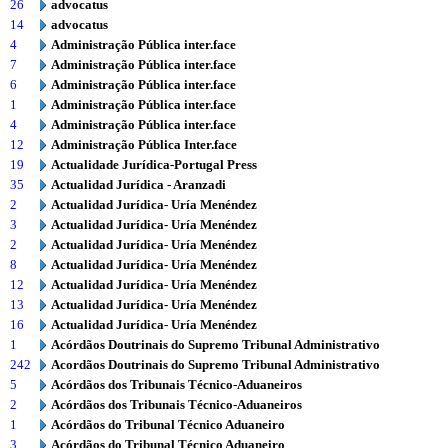
26
advocatus
14
advocatus
4
Administração Pública inter.face
7
Administração Pública inter.face
6
Administração Pública inter.face
1
Administração Pública inter.face
4
Administração Pública inter.face
12
Administração Pública Inter.face
19
Actualidade Jurídica-Portugal Press
35
Actualidad Jurídica - Aranzadi
2
Actualidad Jurídica- Uría Menéndez
3
Actualidad Jurídica- Uría Menéndez
2
Actualidad Jurídica- Uría Menéndez
8
Actualidad Jurídica- Uría Menéndez
12
Actualidad Jurídica- Uría Menéndez
13
Actualidad Jurídica- Uría Menéndez
16
Actualidad Jurídica- Uría Menéndez
1
Acórdãos Doutrinais do Supremo Tribunal Administrativo
242
Acordãos Doutrinais do Supremo Tribunal Administrativo
5
Acórdãos dos Tribunais Técnico-Aduaneiros
2
Acórdãos dos Tribunais Técnico-Aduaneiros
1
Acórdãos do Tribunal Técnico Aduaneiro
3
Acórdãos do Tribunal Técnico Aduaneiro