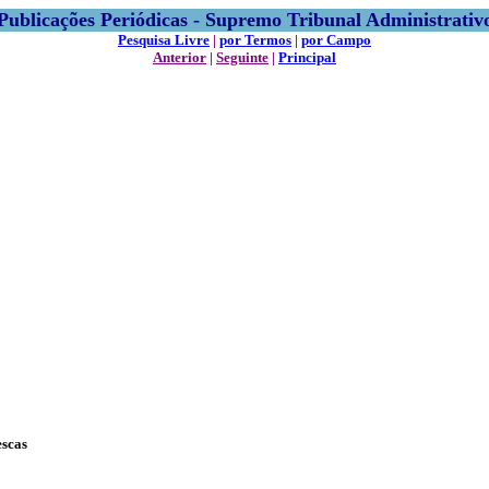
Publicações Periódicas - Supremo Tribunal Administrativ
Pesquisa Livre
|
por Termos
|
por Campo
Anterior
|
Seguinte
|
Principal
escas