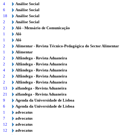
4
Análise Social
6
Análise Social
18
Análise Social
2
Análise Social
2
Alô - Mensário de Comunicação
1
Alô
1
Alô
2
Alimentar - Revista Técnico-Pedagógica do Sector Alimentar
1
Alimentar
2
Alfândega - Revista Aduaneira
2
Alfândega - Revista Aduaneira
4
Alfândega - Revista Aduaneira
2
Alfândega - Revista Aduaneira
2
Alfândega - Revista Aduaneira
13
alfandega - Revista Aduaneira
21
alfandega - Revista Aduaneira
9
Agenda da Universidade de Lisboa
6
Agenda da Universidade de Lisboa
1
advocatus
7
advocatus
12
advocatus
12
advocatus