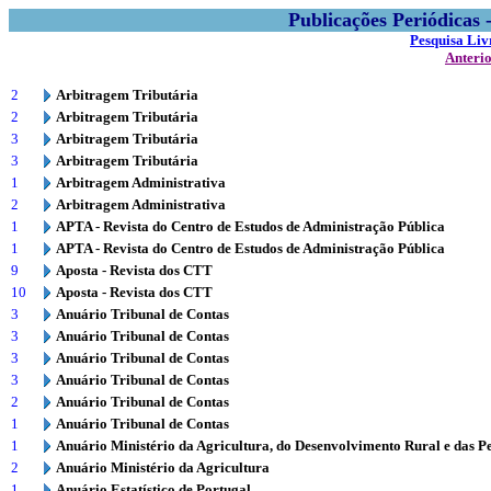
Publicações Periódicas
Pesquisa Liv
Anteri
2
Arbitragem Tributária
2
Arbitragem Tributária
3
Arbitragem Tributária
3
Arbitragem Tributária
1
Arbitragem Administrativa
2
Arbitragem Administrativa
1
APTA - Revista do Centro de Estudos de Administração Pública
1
APTA - Revista do Centro de Estudos de Administração Pública
9
Aposta - Revista dos CTT
10
Aposta - Revista dos CTT
3
Anuário Tribunal de Contas
3
Anuário Tribunal de Contas
3
Anuário Tribunal de Contas
3
Anuário Tribunal de Contas
2
Anuário Tribunal de Contas
1
Anuário Tribunal de Contas
1
Anuário Ministério da Agricultura, do Desenvolvimento Rural e das P
2
Anuário Ministério da Agricultura
1
Anuário Estatístico de Portugal