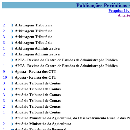
Publicações Periódicas
Pesquisa Liv
Anteri
2
Arbitragem Tributária
2
Arbitragem Tributária
3
Arbitragem Tributária
3
Arbitragem Tributária
1
Arbitragem Administrativa
2
Arbitragem Administrativa
1
APTA - Revista do Centro de Estudos de Administração Pública
1
APTA - Revista do Centro de Estudos de Administração Pública
9
Aposta - Revista dos CTT
10
Aposta - Revista dos CTT
3
Anuário Tribunal de Contas
3
Anuário Tribunal de Contas
3
Anuário Tribunal de Contas
3
Anuário Tribunal de Contas
2
Anuário Tribunal de Contas
1
Anuário Tribunal de Contas
1
Anuário Ministério da Agricultura, do Desenvolvimento Rural e das P
2
Anuário Ministério da Agricultura
1
Anuário Estatístico de Portugal