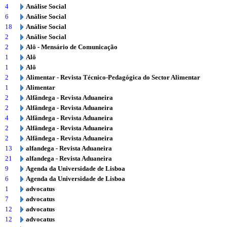
4
Análise Social
6
Análise Social
18
Análise Social
2
Análise Social
2
Alô - Mensário de Comunicação
1
Alô
1
Alô
2
Alimentar - Revista Técnico-Pedagógica do Sector Alimentar
1
Alimentar
2
Alfândega - Revista Aduaneira
2
Alfândega - Revista Aduaneira
4
Alfândega - Revista Aduaneira
2
Alfândega - Revista Aduaneira
2
Alfândega - Revista Aduaneira
13
alfandega - Revista Aduaneira
21
alfandega - Revista Aduaneira
9
Agenda da Universidade de Lisboa
6
Agenda da Universidade de Lisboa
1
advocatus
7
advocatus
12
advocatus
12
advocatus