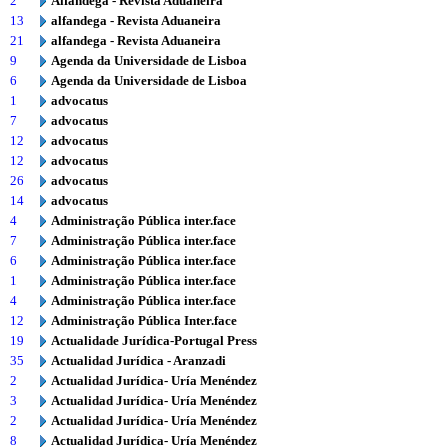
2
Alfândega - Revista Aduaneira
13
alfandega - Revista Aduaneira
21
alfandega - Revista Aduaneira
9
Agenda da Universidade de Lisboa
6
Agenda da Universidade de Lisboa
1
advocatus
7
advocatus
12
advocatus
12
advocatus
26
advocatus
14
advocatus
4
Administração Pública inter.face
7
Administração Pública inter.face
6
Administração Pública inter.face
1
Administração Pública inter.face
4
Administração Pública inter.face
12
Administração Pública Inter.face
19
Actualidade Jurídica-Portugal Press
35
Actualidad Jurídica - Aranzadi
2
Actualidad Jurídica- Uría Menéndez
3
Actualidad Jurídica- Uría Menéndez
2
Actualidad Jurídica- Uría Menéndez
8
Actualidad Jurídica- Uría Menéndez