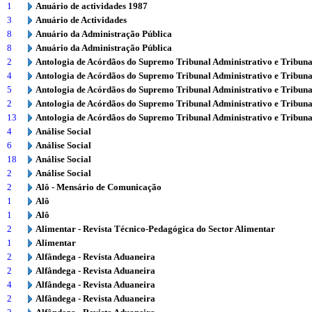
1
Anuário de actividades 1987
3
Anuário de Actividades
8
Anuário da Administração Pública
8
Anuário da Administração Pública
2
Antologia de Acórdãos do Supremo Tribunal Administrativo e Tribuna
4
Antologia de Acórdãos do Supremo Tribunal Administrativo e Tribuna
5
Antologia de Acórdãos do Supremo Tribunal Administrativo e Tribuna
2
Antologia de Acórdãos do Supremo Tribunal Administrativo e Tribuna
13
Antologia de Acórdãos do Supremo Tribunal Administrativo e Tribuna
4
Análise Social
6
Análise Social
18
Análise Social
2
Análise Social
2
Alô - Mensário de Comunicação
1
Alô
1
Alô
2
Alimentar - Revista Técnico-Pedagógica do Sector Alimentar
1
Alimentar
2
Alfândega - Revista Aduaneira
2
Alfândega - Revista Aduaneira
4
Alfândega - Revista Aduaneira
2
Alfândega - Revista Aduaneira