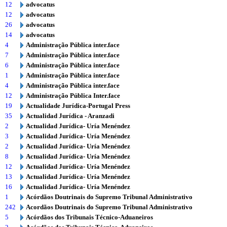
12
advocatus
12
advocatus
26
advocatus
14
advocatus
4
Administração Pública inter.face
7
Administração Pública inter.face
6
Administração Pública inter.face
1
Administração Pública inter.face
4
Administração Pública inter.face
12
Administração Pública Inter.face
19
Actualidade Jurídica-Portugal Press
35
Actualidad Jurídica - Aranzadi
2
Actualidad Jurídica- Uría Menéndez
3
Actualidad Jurídica- Uría Menéndez
2
Actualidad Jurídica- Uría Menéndez
8
Actualidad Jurídica- Uría Menéndez
12
Actualidad Jurídica- Uría Menéndez
13
Actualidad Jurídica- Uría Menéndez
16
Actualidad Jurídica- Uría Menéndez
1
Acórdãos Doutrinais do Supremo Tribunal Administrativo
242
Acordãos Doutrinais do Supremo Tribunal Administrativo
5
Acórdãos dos Tribunais Técnico-Aduaneiros