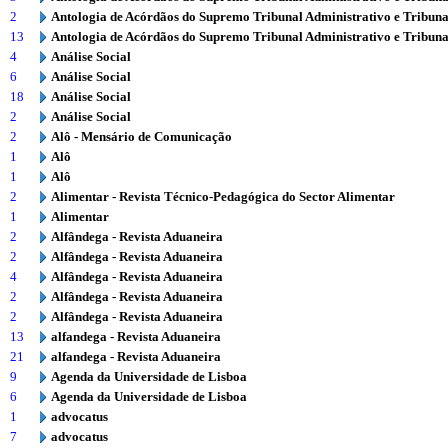
2
Antologia de Acórdãos do Supremo Tribunal Administrativo e Tribuna
13
Antologia de Acórdãos do Supremo Tribunal Administrativo e Tribuna
4
Análise Social
6
Análise Social
18
Análise Social
2
Análise Social
2
Alô - Mensário de Comunicação
1
Alô
1
Alô
2
Alimentar - Revista Técnico-Pedagógica do Sector Alimentar
1
Alimentar
2
Alfândega - Revista Aduaneira
2
Alfândega - Revista Aduaneira
4
Alfândega - Revista Aduaneira
2
Alfândega - Revista Aduaneira
2
Alfândega - Revista Aduaneira
13
alfandega - Revista Aduaneira
21
alfandega - Revista Aduaneira
9
Agenda da Universidade de Lisboa
6
Agenda da Universidade de Lisboa
1
advocatus
7
advocatus