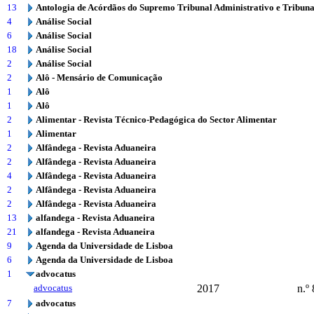
13
Antologia de Acórdãos do Supremo Tribunal Administrativo e Tribuna
4
Análise Social
6
Análise Social
18
Análise Social
2
Análise Social
2
Alô - Mensário de Comunicação
1
Alô
1
Alô
2
Alimentar - Revista Técnico-Pedagógica do Sector Alimentar
1
Alimentar
2
Alfândega - Revista Aduaneira
2
Alfândega - Revista Aduaneira
4
Alfândega - Revista Aduaneira
2
Alfândega - Revista Aduaneira
2
Alfândega - Revista Aduaneira
13
alfandega - Revista Aduaneira
21
alfandega - Revista Aduaneira
9
Agenda da Universidade de Lisboa
6
Agenda da Universidade de Lisboa
1
advocatus
advocatus
2017
n.º
7
advocatus