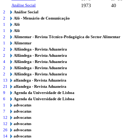
Análise Social
1973
40
2
Análise Social
2
Alô - Mensário de Comunicação
1
Alô
1
Alô
2
Alimentar - Revista Técnico-Pedagógica do Sector Alimentar
1
Alimentar
2
Alfândega - Revista Aduaneira
2
Alfândega - Revista Aduaneira
4
Alfândega - Revista Aduaneira
2
Alfândega - Revista Aduaneira
2
Alfândega - Revista Aduaneira
13
alfandega - Revista Aduaneira
21
alfandega - Revista Aduaneira
9
Agenda da Universidade de Lisboa
6
Agenda da Universidade de Lisboa
1
advocatus
7
advocatus
12
advocatus
12
advocatus
26
advocatus
14
advocatus