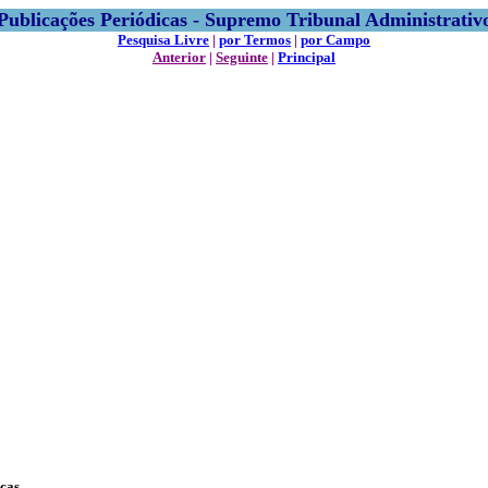
Publicações Periódicas - Supremo Tribunal Administrativ
Pesquisa Livre
|
por Termos
|
por Campo
Anterior
|
Seguinte
|
Principal
scas