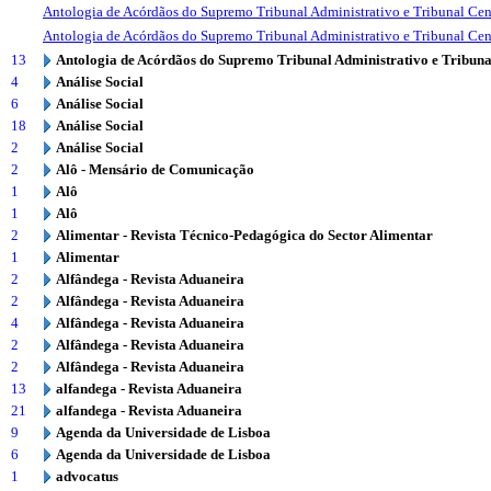
Antologia de Acórdãos do Supremo Tribunal Administrativo e Tribunal Cen
Antologia de Acórdãos do Supremo Tribunal Administrativo e Tribunal Cen
13
Antologia de Acórdãos do Supremo Tribunal Administrativo e Tribuna
4
Análise Social
6
Análise Social
18
Análise Social
2
Análise Social
2
Alô - Mensário de Comunicação
1
Alô
1
Alô
2
Alimentar - Revista Técnico-Pedagógica do Sector Alimentar
1
Alimentar
2
Alfândega - Revista Aduaneira
2
Alfândega - Revista Aduaneira
4
Alfândega - Revista Aduaneira
2
Alfândega - Revista Aduaneira
2
Alfândega - Revista Aduaneira
13
alfandega - Revista Aduaneira
21
alfandega - Revista Aduaneira
9
Agenda da Universidade de Lisboa
6
Agenda da Universidade de Lisboa
1
advocatus