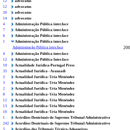
12
advocatus
12
advocatus
26
advocatus
14
advocatus
4
Administração Pública inter.face
7
Administração Pública inter.face
6
Administração Pública inter.face
1
Administração Pública inter.face
Administração Pública inter.face
20
4
Administração Pública inter.face
12
Administração Pública Inter.face
19
Actualidade Jurídica-Portugal Press
35
Actualidad Jurídica - Aranzadi
2
Actualidad Jurídica- Uría Menéndez
3
Actualidad Jurídica- Uría Menéndez
2
Actualidad Jurídica- Uría Menéndez
8
Actualidad Jurídica- Uría Menéndez
12
Actualidad Jurídica- Uría Menéndez
13
Actualidad Jurídica- Uría Menéndez
16
Actualidad Jurídica- Uría Menéndez
1
Acórdãos Doutrinais do Supremo Tribunal Administrativo
242
Acordãos Doutrinais do Supremo Tribunal Administrativo
5
Acórdãos dos Tribunais Técnico-Aduaneiros