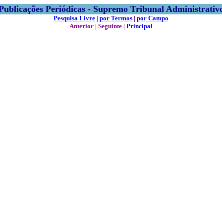
Publicações Periódicas - Supremo Tribunal Administrativ
Pesquisa Livre
|
por Termos
|
por Campo
Anterior
|
Seguinte
|
Principal