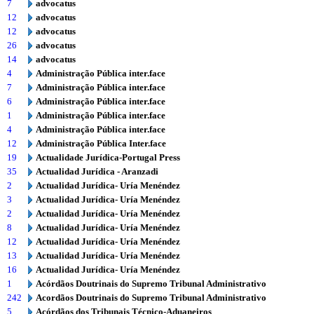
7
advocatus
12
advocatus
12
advocatus
26
advocatus
14
advocatus
4
Administração Pública inter.face
7
Administração Pública inter.face
6
Administração Pública inter.face
1
Administração Pública inter.face
4
Administração Pública inter.face
12
Administração Pública Inter.face
19
Actualidade Jurídica-Portugal Press
35
Actualidad Jurídica - Aranzadi
2
Actualidad Jurídica- Uría Menéndez
3
Actualidad Jurídica- Uría Menéndez
2
Actualidad Jurídica- Uría Menéndez
8
Actualidad Jurídica- Uría Menéndez
12
Actualidad Jurídica- Uría Menéndez
13
Actualidad Jurídica- Uría Menéndez
16
Actualidad Jurídica- Uría Menéndez
1
Acórdãos Doutrinais do Supremo Tribunal Administrativo
242
Acordãos Doutrinais do Supremo Tribunal Administrativo
5
Acórdãos dos Tribunais Técnico-Aduaneiros