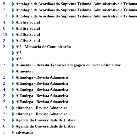
5
Antologia de Acórdãos do Supremo Tribunal Administrativo e Tribuna
2
Antologia de Acórdãos do Supremo Tribunal Administrativo e Tribuna
13
Antologia de Acórdãos do Supremo Tribunal Administrativo e Tribuna
4
Análise Social
6
Análise Social
18
Análise Social
2
Análise Social
2
Alô - Mensário de Comunicação
1
Alô
1
Alô
2
Alimentar - Revista Técnico-Pedagógica do Sector Alimentar
1
Alimentar
2
Alfândega - Revista Aduaneira
2
Alfândega - Revista Aduaneira
4
Alfândega - Revista Aduaneira
2
Alfândega - Revista Aduaneira
2
Alfândega - Revista Aduaneira
13
alfandega - Revista Aduaneira
21
alfandega - Revista Aduaneira
9
Agenda da Universidade de Lisboa
6
Agenda da Universidade de Lisboa
1
advocatus