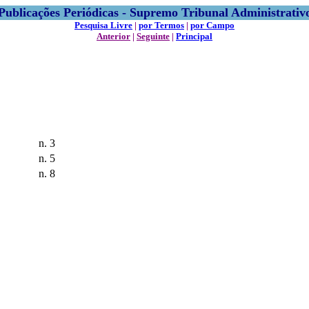
Publicações Periódicas - Supremo Tribunal Administrativ
Pesquisa Livre
|
por Termos
|
por Campo
Anterior
|
Seguinte
|
Principal
n. 3
n. 5
n. 8