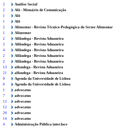
2
Análise Social
2
Alô - Mensário de Comunicação
1
Alô
1
Alô
2
Alimentar - Revista Técnico-Pedagógica do Sector Alimentar
1
Alimentar
2
Alfândega - Revista Aduaneira
2
Alfândega - Revista Aduaneira
4
Alfândega - Revista Aduaneira
2
Alfândega - Revista Aduaneira
2
Alfândega - Revista Aduaneira
13
alfandega - Revista Aduaneira
21
alfandega - Revista Aduaneira
9
Agenda da Universidade de Lisboa
6
Agenda da Universidade de Lisboa
1
advocatus
7
advocatus
12
advocatus
12
advocatus
26
advocatus
14
advocatus
4
Administração Pública inter.face