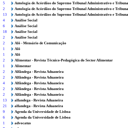
5
Antologia de Acórdãos do Supremo Tribunal Administrativo e Tribuna
2
Antologia de Acórdãos do Supremo Tribunal Administrativo e Tribuna
13
Antologia de Acórdãos do Supremo Tribunal Administrativo e Tribuna
4
Análise Social
6
Análise Social
18
Análise Social
2
Análise Social
2
Alô - Mensário de Comunicação
1
Alô
1
Alô
2
Alimentar - Revista Técnico-Pedagógica do Sector Alimentar
1
Alimentar
2
Alfândega - Revista Aduaneira
2
Alfândega - Revista Aduaneira
4
Alfândega - Revista Aduaneira
2
Alfândega - Revista Aduaneira
2
Alfândega - Revista Aduaneira
13
alfandega - Revista Aduaneira
21
alfandega - Revista Aduaneira
9
Agenda da Universidade de Lisboa
6
Agenda da Universidade de Lisboa
1
advocatus