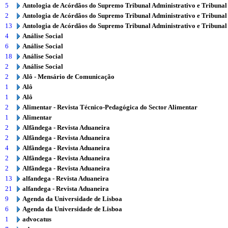
5
Antologia de Acórdãos do Supremo Tribunal Administrativo e Tribunal
2
Antologia de Acórdãos do Supremo Tribunal Administrativo e Tribunal
13
Antologia de Acórdãos do Supremo Tribunal Administrativo e Tribunal
4
Análise Social
6
Análise Social
18
Análise Social
2
Análise Social
2
Alô - Mensário de Comunicação
1
Alô
1
Alô
2
Alimentar - Revista Técnico-Pedagógica do Sector Alimentar
1
Alimentar
2
Alfândega - Revista Aduaneira
2
Alfândega - Revista Aduaneira
4
Alfândega - Revista Aduaneira
2
Alfândega - Revista Aduaneira
2
Alfândega - Revista Aduaneira
13
alfandega - Revista Aduaneira
21
alfandega - Revista Aduaneira
9
Agenda da Universidade de Lisboa
6
Agenda da Universidade de Lisboa
1
advocatus