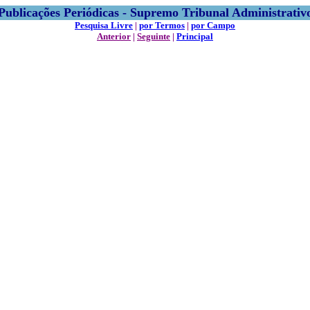
Publicações Periódicas - Supremo Tribunal Administrativ
Pesquisa Livre
|
por Termos
|
por Campo
Anterior
|
Seguinte
|
Principal