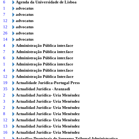
6
Agenda da Universidade de Lisboa
1
advocatus
7
advocatus
12
advocatus
12
advocatus
26
advocatus
14
advocatus
4
Administração Pública inter.face
7
Administração Pública inter.face
6
Administração Pública inter.face
1
Administração Pública inter.face
4
Administração Pública inter.face
12
Administração Pública Inter.face
19
Actualidade Jurídica-Portugal Press
35
Actualidad Jurídica - Aranzadi
2
Actualidad Jurídica- Uría Menéndez
3
Actualidad Jurídica- Uría Menéndez
2
Actualidad Jurídica- Uría Menéndez
8
Actualidad Jurídica- Uría Menéndez
12
Actualidad Jurídica- Uría Menéndez
13
Actualidad Jurídica- Uría Menéndez
16
Actualidad Jurídica- Uría Menéndez
1
Acórdãos Doutrinais do Supremo Tribunal Administrativo