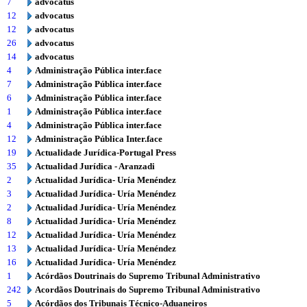
7
advocatus
12
advocatus
12
advocatus
26
advocatus
14
advocatus
4
Administração Pública inter.face
7
Administração Pública inter.face
6
Administração Pública inter.face
1
Administração Pública inter.face
4
Administração Pública inter.face
12
Administração Pública Inter.face
19
Actualidade Jurídica-Portugal Press
35
Actualidad Jurídica - Aranzadi
2
Actualidad Jurídica- Uría Menéndez
3
Actualidad Jurídica- Uría Menéndez
2
Actualidad Jurídica- Uría Menéndez
8
Actualidad Jurídica- Uría Menéndez
12
Actualidad Jurídica- Uría Menéndez
13
Actualidad Jurídica- Uría Menéndez
16
Actualidad Jurídica- Uría Menéndez
1
Acórdãos Doutrinais do Supremo Tribunal Administrativo
242
Acordãos Doutrinais do Supremo Tribunal Administrativo
5
Acórdãos dos Tribunais Técnico-Aduaneiros