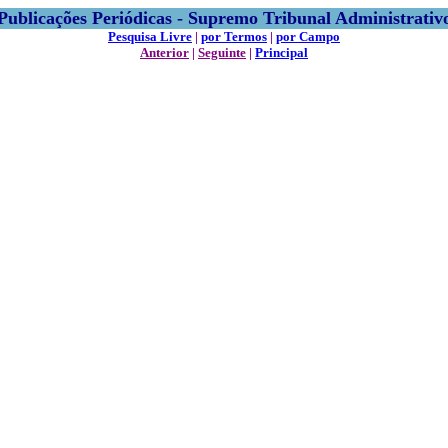
Publicações Periódicas - Supremo Tribunal Administrativ
Pesquisa Livre
|
por Termos
|
por Campo
Anterior
|
Seguinte
|
Principal