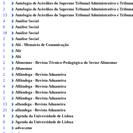
5
Antologia de Acórdãos do Supremo Tribunal Administrativo e Tribuna
2
Antologia de Acórdãos do Supremo Tribunal Administrativo e Tribuna
13
Antologia de Acórdãos do Supremo Tribunal Administrativo e Tribuna
4
Análise Social
6
Análise Social
18
Análise Social
2
Análise Social
2
Alô - Mensário de Comunicação
1
Alô
1
Alô
2
Alimentar - Revista Técnico-Pedagógica do Sector Alimentar
1
Alimentar
2
Alfândega - Revista Aduaneira
2
Alfândega - Revista Aduaneira
4
Alfândega - Revista Aduaneira
2
Alfândega - Revista Aduaneira
2
Alfândega - Revista Aduaneira
13
alfandega - Revista Aduaneira
21
alfandega - Revista Aduaneira
9
Agenda da Universidade de Lisboa
6
Agenda da Universidade de Lisboa
1
advocatus