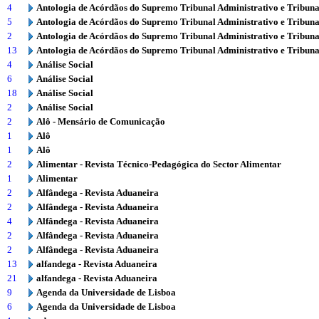
4
Antologia de Acórdãos do Supremo Tribunal Administrativo e Tribuna
5
Antologia de Acórdãos do Supremo Tribunal Administrativo e Tribuna
2
Antologia de Acórdãos do Supremo Tribunal Administrativo e Tribuna
13
Antologia de Acórdãos do Supremo Tribunal Administrativo e Tribuna
4
Análise Social
6
Análise Social
18
Análise Social
2
Análise Social
2
Alô - Mensário de Comunicação
1
Alô
1
Alô
2
Alimentar - Revista Técnico-Pedagógica do Sector Alimentar
1
Alimentar
2
Alfândega - Revista Aduaneira
2
Alfândega - Revista Aduaneira
4
Alfândega - Revista Aduaneira
2
Alfândega - Revista Aduaneira
2
Alfândega - Revista Aduaneira
13
alfandega - Revista Aduaneira
21
alfandega - Revista Aduaneira
9
Agenda da Universidade de Lisboa
6
Agenda da Universidade de Lisboa