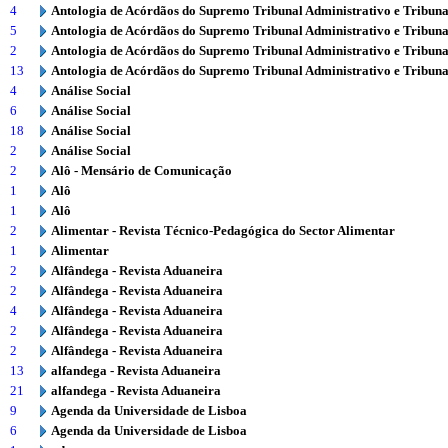
4
Antologia de Acórdãos do Supremo Tribunal Administrativo e Tribuna
5
Antologia de Acórdãos do Supremo Tribunal Administrativo e Tribuna
2
Antologia de Acórdãos do Supremo Tribunal Administrativo e Tribuna
13
Antologia de Acórdãos do Supremo Tribunal Administrativo e Tribuna
4
Análise Social
6
Análise Social
18
Análise Social
2
Análise Social
2
Alô - Mensário de Comunicação
1
Alô
1
Alô
2
Alimentar - Revista Técnico-Pedagógica do Sector Alimentar
1
Alimentar
2
Alfândega - Revista Aduaneira
2
Alfândega - Revista Aduaneira
4
Alfândega - Revista Aduaneira
2
Alfândega - Revista Aduaneira
2
Alfândega - Revista Aduaneira
13
alfandega - Revista Aduaneira
21
alfandega - Revista Aduaneira
9
Agenda da Universidade de Lisboa
6
Agenda da Universidade de Lisboa