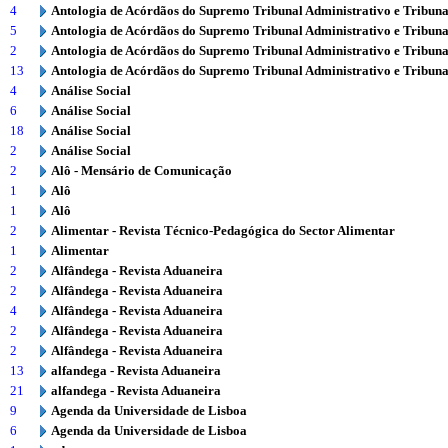
4
Antologia de Acórdãos do Supremo Tribunal Administrativo e Tribuna
5
Antologia de Acórdãos do Supremo Tribunal Administrativo e Tribuna
2
Antologia de Acórdãos do Supremo Tribunal Administrativo e Tribuna
13
Antologia de Acórdãos do Supremo Tribunal Administrativo e Tribuna
4
Análise Social
6
Análise Social
18
Análise Social
2
Análise Social
2
Alô - Mensário de Comunicação
1
Alô
1
Alô
2
Alimentar - Revista Técnico-Pedagógica do Sector Alimentar
1
Alimentar
2
Alfândega - Revista Aduaneira
2
Alfândega - Revista Aduaneira
4
Alfândega - Revista Aduaneira
2
Alfândega - Revista Aduaneira
2
Alfândega - Revista Aduaneira
13
alfandega - Revista Aduaneira
21
alfandega - Revista Aduaneira
9
Agenda da Universidade de Lisboa
6
Agenda da Universidade de Lisboa