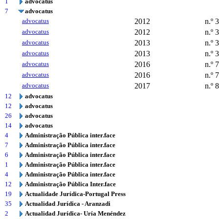
1
advocatus
7
advocatus
advocatus
2012
n.º 
advocatus
2012
n.º 
advocatus
2013
n.º 
advocatus
2013
n.º 
advocatus
2016
n.º 
advocatus
2016
n.º 
advocatus
2017
n.º 
12
advocatus
12
advocatus
26
advocatus
14
advocatus
4
Administração Pública inter.face
7
Administração Pública inter.face
6
Administração Pública inter.face
1
Administração Pública inter.face
4
Administração Pública inter.face
12
Administração Pública Inter.face
19
Actualidade Jurídica-Portugal Press
35
Actualidad Jurídica - Aranzadi
2
Actualidad Jurídica- Uría Menéndez