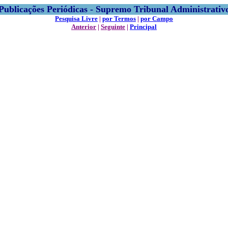
Publicações Periódicas - Supremo Tribunal Administrativ
Pesquisa Livre
|
por Termos
|
por Campo
Anterior
|
Seguinte
|
Principal