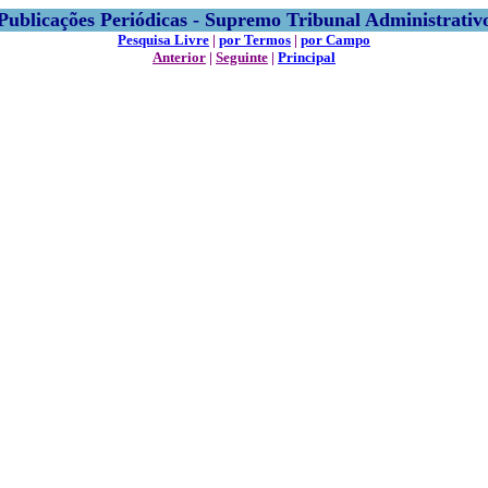
Publicações Periódicas - Supremo Tribunal Administrativ
Pesquisa Livre
|
por Termos
|
por Campo
Anterior
|
Seguinte
|
Principal