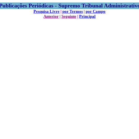
Publicações Periódicas - Supremo Tribunal Administrativ
Pesquisa Livre
|
por Termos
|
por Campo
Anterior
|
Seguinte
|
Principal