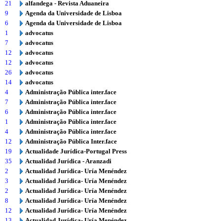
21
alfandega - Revista Aduaneira
9
Agenda da Universidade de Lisboa
6
Agenda da Universidade de Lisboa
1
advocatus
7
advocatus
12
advocatus
12
advocatus
26
advocatus
14
advocatus
4
Administração Pública inter.face
7
Administração Pública inter.face
6
Administração Pública inter.face
1
Administração Pública inter.face
4
Administração Pública inter.face
12
Administração Pública Inter.face
19
Actualidade Jurídica-Portugal Press
35
Actualidad Jurídica - Aranzadi
2
Actualidad Jurídica- Uría Menéndez
3
Actualidad Jurídica- Uría Menéndez
2
Actualidad Jurídica- Uría Menéndez
8
Actualidad Jurídica- Uría Menéndez
12
Actualidad Jurídica- Uría Menéndez
13
Actualidad Jurídica- Uría Menéndez