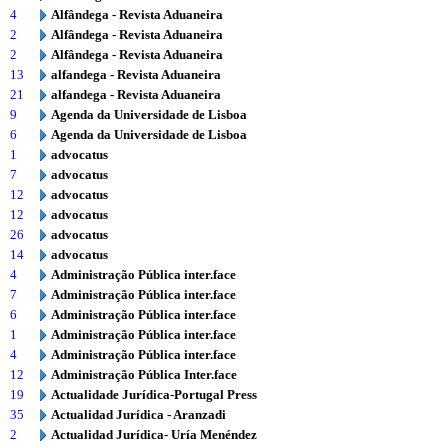
4
Alfândega - Revista Aduaneira
2
Alfândega - Revista Aduaneira
2
Alfândega - Revista Aduaneira
13
alfandega - Revista Aduaneira
21
alfandega - Revista Aduaneira
9
Agenda da Universidade de Lisboa
6
Agenda da Universidade de Lisboa
1
advocatus
7
advocatus
12
advocatus
12
advocatus
26
advocatus
14
advocatus
4
Administração Pública inter.face
7
Administração Pública inter.face
6
Administração Pública inter.face
1
Administração Pública inter.face
4
Administração Pública inter.face
12
Administração Pública Inter.face
19
Actualidade Jurídica-Portugal Press
35
Actualidad Jurídica - Aranzadi
2
Actualidad Jurídica- Uría Menéndez