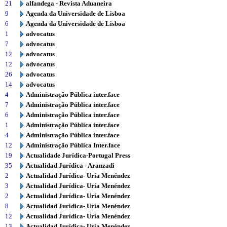
21
alfandega - Revista Aduaneira
9
Agenda da Universidade de Lisboa
6
Agenda da Universidade de Lisboa
1
advocatus
7
advocatus
12
advocatus
12
advocatus
26
advocatus
14
advocatus
4
Administração Pública inter.face
7
Administração Pública inter.face
6
Administração Pública inter.face
1
Administração Pública inter.face
4
Administração Pública inter.face
12
Administração Pública Inter.face
19
Actualidade Jurídica-Portugal Press
35
Actualidad Jurídica - Aranzadi
2
Actualidad Jurídica- Uría Menéndez
3
Actualidad Jurídica- Uría Menéndez
2
Actualidad Jurídica- Uría Menéndez
8
Actualidad Jurídica- Uría Menéndez
12
Actualidad Jurídica- Uría Menéndez
13
Actualidad Jurídica- Uría Menéndez