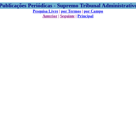
Publicações Periódicas - Supremo Tribunal Administrativ
Pesquisa Livre
|
por Termos
|
por Campo
Anterior
|
Seguinte
|
Principal