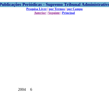
Publicações Periódicas - Supremo Tribunal Administrativ
Pesquisa Livre
|
por Termos
|
por Campo
Anterior
|
Seguinte
|
Principal
2004
6