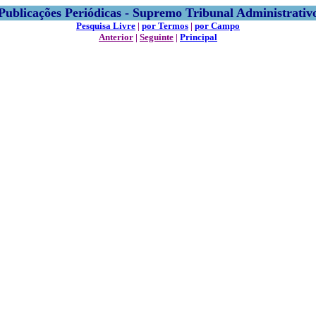
Publicações Periódicas - Supremo Tribunal Administrativ
Pesquisa Livre
|
por Termos
|
por Campo
Anterior
|
Seguinte
|
Principal