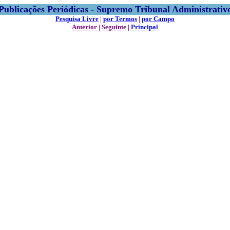
Publicações Periódicas - Supremo Tribunal Administrativ
Pesquisa Livre
|
por Termos
|
por Campo
Anterior
|
Seguinte
|
Principal