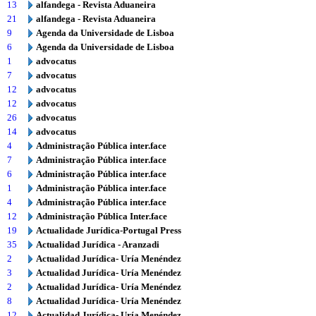
13
alfandega - Revista Aduaneira
21
alfandega - Revista Aduaneira
9
Agenda da Universidade de Lisboa
6
Agenda da Universidade de Lisboa
1
advocatus
7
advocatus
12
advocatus
12
advocatus
26
advocatus
14
advocatus
4
Administração Pública inter.face
7
Administração Pública inter.face
6
Administração Pública inter.face
1
Administração Pública inter.face
4
Administração Pública inter.face
12
Administração Pública Inter.face
19
Actualidade Jurídica-Portugal Press
35
Actualidad Jurídica - Aranzadi
2
Actualidad Jurídica- Uría Menéndez
3
Actualidad Jurídica- Uría Menéndez
2
Actualidad Jurídica- Uría Menéndez
8
Actualidad Jurídica- Uría Menéndez
12
Actualidad Jurídica- Uría Menéndez