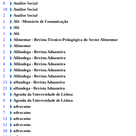
6
Análise Social
18
Análise Social
2
Análise Social
2
Alô - Mensário de Comunicação
1
Alô
1
Alô
2
Alimentar - Revista Técnico-Pedagógica do Sector Alimentar
1
Alimentar
2
Alfândega - Revista Aduaneira
2
Alfândega - Revista Aduaneira
4
Alfândega - Revista Aduaneira
2
Alfândega - Revista Aduaneira
2
Alfândega - Revista Aduaneira
13
alfandega - Revista Aduaneira
21
alfandega - Revista Aduaneira
9
Agenda da Universidade de Lisboa
6
Agenda da Universidade de Lisboa
1
advocatus
7
advocatus
12
advocatus
12
advocatus
26
advocatus