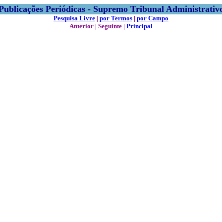
Publicações Periódicas - Supremo Tribunal Administrativ
Pesquisa Livre
|
por Termos
|
por Campo
Anterior
|
Seguinte
|
Principal