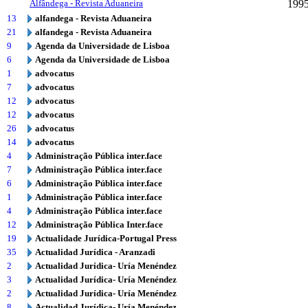
Alfândega - Revista Aduaneira
199
13
alfandega - Revista Aduaneira
21
alfandega - Revista Aduaneira
9
Agenda da Universidade de Lisboa
6
Agenda da Universidade de Lisboa
1
advocatus
7
advocatus
12
advocatus
12
advocatus
26
advocatus
14
advocatus
4
Administração Pública inter.face
7
Administração Pública inter.face
6
Administração Pública inter.face
1
Administração Pública inter.face
4
Administração Pública inter.face
12
Administração Pública Inter.face
19
Actualidade Jurídica-Portugal Press
35
Actualidad Jurídica - Aranzadi
2
Actualidad Jurídica- Uría Menéndez
3
Actualidad Jurídica- Uría Menéndez
2
Actualidad Jurídica- Uría Menéndez
8
Actualidad Jurídica- Uría Menéndez