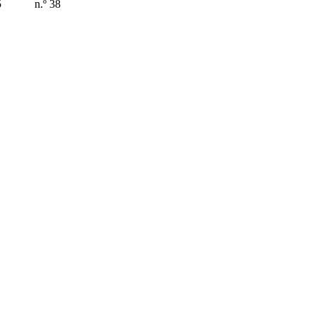
5
n.º 38