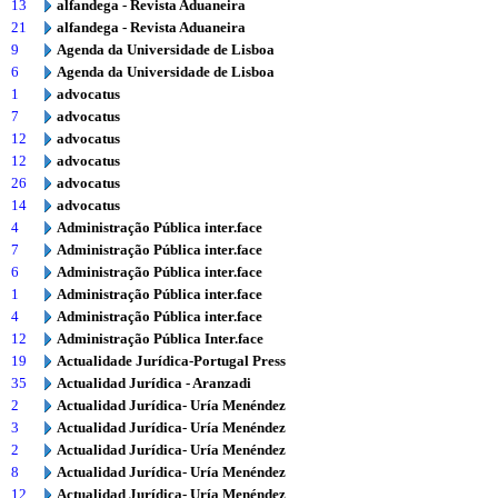
13
alfandega - Revista Aduaneira
21
alfandega - Revista Aduaneira
9
Agenda da Universidade de Lisboa
6
Agenda da Universidade de Lisboa
1
advocatus
7
advocatus
12
advocatus
12
advocatus
26
advocatus
14
advocatus
4
Administração Pública inter.face
7
Administração Pública inter.face
6
Administração Pública inter.face
1
Administração Pública inter.face
4
Administração Pública inter.face
12
Administração Pública Inter.face
19
Actualidade Jurídica-Portugal Press
35
Actualidad Jurídica - Aranzadi
2
Actualidad Jurídica- Uría Menéndez
3
Actualidad Jurídica- Uría Menéndez
2
Actualidad Jurídica- Uría Menéndez
8
Actualidad Jurídica- Uría Menéndez
12
Actualidad Jurídica- Uría Menéndez