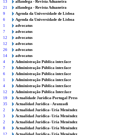
13
alfandega - Revista Aduaneira
21
alfandega - Revista Aduaneira
9
Agenda da Universidade de Lisboa
6
Agenda da Universidade de Lisboa
1
advocatus
7
advocatus
12
advocatus
12
advocatus
26
advocatus
14
advocatus
4
Administração Pública inter.face
7
Administração Pública inter.face
6
Administração Pública inter.face
1
Administração Pública inter.face
4
Administração Pública inter.face
12
Administração Pública Inter.face
19
Actualidade Jurídica-Portugal Press
35
Actualidad Jurídica - Aranzadi
2
Actualidad Jurídica- Uría Menéndez
3
Actualidad Jurídica- Uría Menéndez
2
Actualidad Jurídica- Uría Menéndez
8
Actualidad Jurídica- Uría Menéndez
12
Actualidad Jurídica- Uría Menéndez