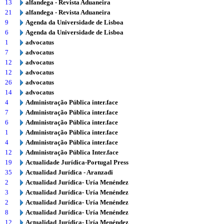
13
alfandega - Revista Aduaneira
21
alfandega - Revista Aduaneira
9
Agenda da Universidade de Lisboa
6
Agenda da Universidade de Lisboa
1
advocatus
7
advocatus
12
advocatus
12
advocatus
26
advocatus
14
advocatus
4
Administração Pública inter.face
7
Administração Pública inter.face
6
Administração Pública inter.face
1
Administração Pública inter.face
4
Administração Pública inter.face
12
Administração Pública Inter.face
19
Actualidade Jurídica-Portugal Press
35
Actualidad Jurídica - Aranzadi
2
Actualidad Jurídica- Uría Menéndez
3
Actualidad Jurídica- Uría Menéndez
2
Actualidad Jurídica- Uría Menéndez
8
Actualidad Jurídica- Uría Menéndez
12
Actualidad Jurídica- Uría Menéndez